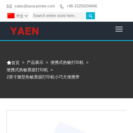

sales@asia-printer.com
+86-15259204946


中文

Togg

>
产品展示
>
便携式热敏打印机
>
首页
便携式热敏票据打印机
>
2英寸微型热敏票据打印机小巧方便携带