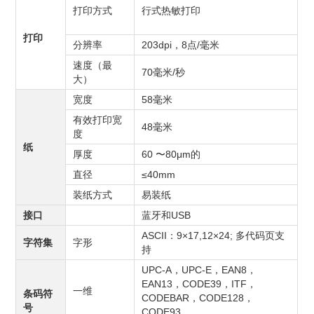
打印方式
行式热敏打印
打印
分辨率
203dpi，8点/毫米
速度（最
70毫米/秒
大）
宽度
58毫米
有效打印宽
48毫米
度
纸
厚度
60
〜
80μm的
直径
≤40mm
装纸方式
易装纸
接口
蓝牙和USB
ASCII：9×17,12×24; 多代码页支
字符集
字形
持
UPC-A，UPC-E，EAN8，
EAN13，CODE39，ITF，
一维
条码符
CODEBAR，CODE128，
号
CODE93