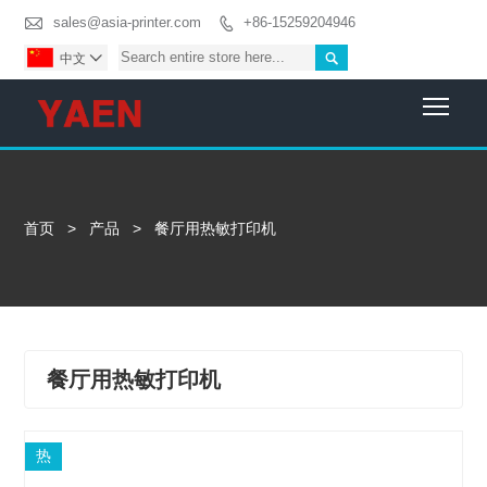

sales@asia-printer.com
+86-15259204946


中文

Togg
首页
>
产品
>
餐厅用热敏打印机
餐厅用热敏打印机
热